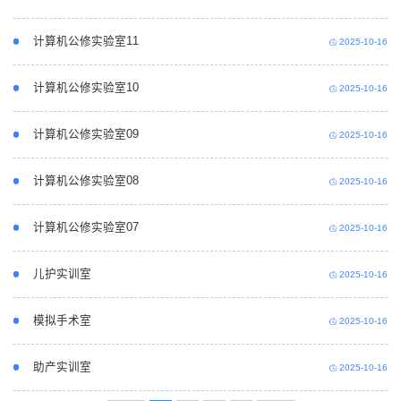
计算机公修实验室11
2025-10-16
计算机公修实验室10
2025-10-16
计算机公修实验室09
2025-10-16
计算机公修实验室08
2025-10-16
计算机公修实验室07
2025-10-16
儿护实训室
2025-10-16
模拟手术室
2025-10-16
助产实训室
2025-10-16