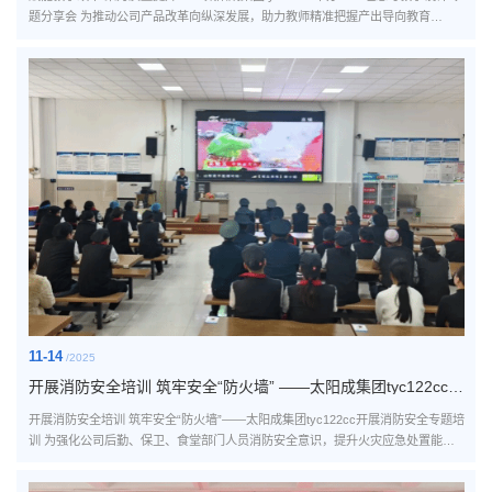
题分享会 为推动公司产品改革向纵深发展，助力教师精准把握产出导向教育
（OBE）的实践路径，11月13日下午，太阳成集团tyc122cc举办了“从OBE理念到
教学设计的实现”...
11-14
/2025
开展消防安全培训 筑牢安全“防火墙” ——太阳成集团tyc122cc开展消防安全专题培训
开展消防安全培训 筑牢安全“防火墙”——太阳成集团tyc122cc开展消防安全专题培
训 为强化公司后勤、保卫、食堂部门人员消防安全意识，提升火灾应急处置能
力，11月14日，公司邀请河南省消防协会义务消防科普宣传服务队郑文剑教...