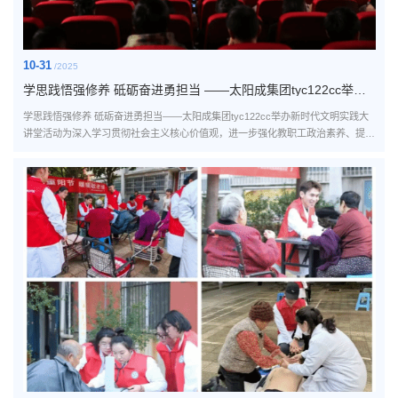
10-31
/2025
学思践悟强修养 砥砺奋进勇担当 ——太阳成集团tyc122cc举办新时代文明实践大讲堂活动
学思践悟强修养 砥砺奋进勇担当——太阳成集团tyc122cc举办新时代文明实践大
讲堂活动为深入学习贯彻社会主义核心价值观，进一步强化教职工政治素养、提升
履职能力，10月30日，公司在知行楼第二报告厅举办了新时代文明实践大讲...