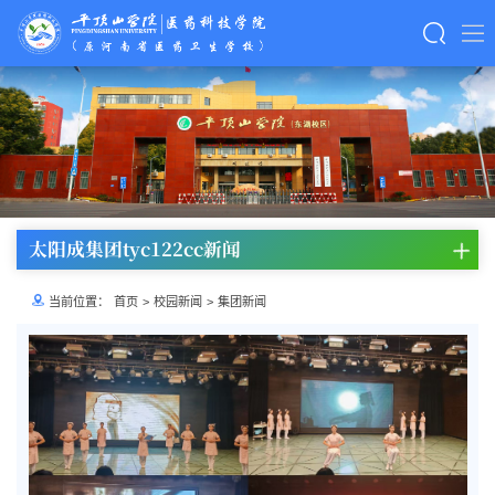
太阳成集团(tyc122cc·China)官网-SunCity
Group
太阳成集团tyc122cc新闻
当前位置：
首页
>
校园新闻
>
集团新闻