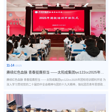
11-14
/2025
赓续红色血脉 青春挺膺担当 ——太阳成集团tyc122cc2025年团校培训顺利开班
赓续红色血脉 青春挺膺担当 ——太阳成集团tyc122cc2025年团校培训顺利开班 为
深入学习贯彻党的二十届四中全会精神与团的十九大精神，强化团员青年思想政治
引领，充分发挥团校育人核心作用， 11月13日，太阳成集团tyc122cc2025年团校
培训开班...