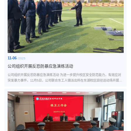
11-06
/2025
公司组织开展反恐防暴应急演练活动
公司组织开展反恐防暴应急演练活动 为进一步提升校区安全防范能力，有效应对
突发暴力事件，11月5日，公司联合东工人镇派出所在东湖校区田径运动场开展了
反恐防暴应急演练活动。东工人镇派出所副所长李顺利一行3人...