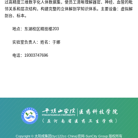
过高精度三维数字化人体数据集，使员工清晰理解器官、神经、血管的毗
邻关系和层次结构，构建完整的立体解剖学知识体系。主要设备：虚拟解
剖台、标本。
地点：东湖校区精技楼203
实验室负责人：姓名：于娜
电话：19303747696
Copyright © 太阳成集团(tyc122cc·China)官网-SunCity Group 版权所有