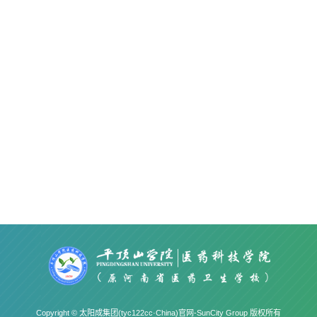
Copyright © 太阳成集团(tyc122cc·China)官网-SunCity Group 版权所有